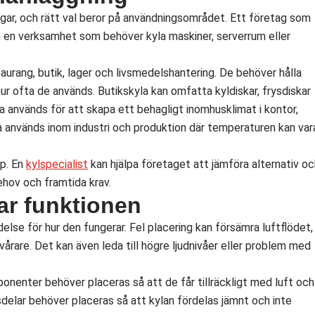
ngar, och rätt val beror på användningsområdet. Ett företag som
n en verksamhet som behöver kyla maskiner, serverrum eller
urang, butik, lager och livsmedelshantering. De behöver hålla
ur ofta de används. Butikskyla kan omfatta kyldiskar, frysdiskar
används för att skapa ett behagligt inomhusklimat i kontor,
la används inom industri och produktion där temperaturen kan var
ap. En
kylspecialist
kan hjälpa företaget att jämföra alternativ oc
ehov och framtida krav.
ar funktionen
else för hur den fungerar. Fel placering kan försämra luftflödet,
årare. Det kan även leda till högre ljudnivåer eller problem med
nenter behöver placeras så att de får tillräckligt med luft och
sdelar behöver placeras så att kylan fördelas jämnt och inte