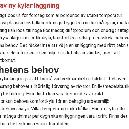
 av ny kylanläggning
iktigt beslut för företag som är beroende av stabil temperatur,
En välplanerad installation kan ge trygg kyla under många år, meda
sning kan leda till höga kostnader, driftproblem och onödigt slitag
rysanläggning, butikskyla, komfortkyla eller processkyla behöve
s behov. Det räcker inte att välja en anläggning med rätt tekni
te också fungera i den miljö där det ska användas, med rätt
åtkomst.
hetens behov
 kylanläggning är att förstå vad verksamheten faktiskt behöver.
aurang behöver tillförlitlig förvaring av råvaror. En livsmedelsbuti
 belastning. En industri kan vara beroende av exakt
tor kan behöva komfortkyla för en behaglig arbetsmiljö.
n behovsanalys. Vilka temperaturer ska hållas. Hur stor yta eller
r många timmar per dygn ska anläggningen vara i drift. Finns det
rksamheten kunna växa i framtiden.