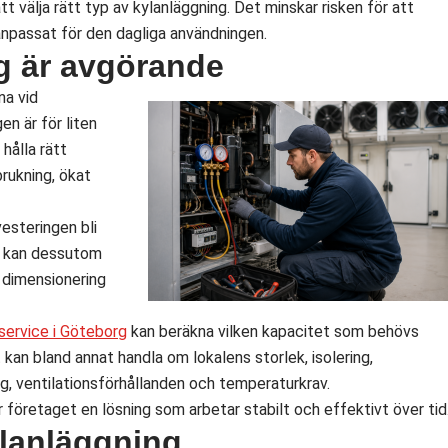
tt välja rätt typ av kylanläggning. Det minskar risken för att
l anpassat för den dagliga användningen.
g är avgörande
na vid
en är för liten
hålla rätt
brukning, ökat
vesteringen bli
m kan dessutom
t dimensionering
service i Göteborg
kan beräkna vilken kapacitet som behövs
kan bland annat handla om lokalens storlek, isolering,
g, ventilationsförhållanden och temperaturkrav.
 företaget en lösning som arbetar stabilt och effektivt över tid
kylanläggning