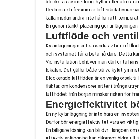
blockeras av inredning, hyllor eller utrustnin
I kylrum och frysrum är luftcirkulationen särs
kalla medan andra inte håller rätt tempera
En genomtänkt placering gör anläggningen m
Luftflöde och venti
Kylanläggningar är beroende av bra luftflöd
och systemet får arbeta hårdare. Detta kan 
Vid installation behöver man därför ta hänsyn
lokalen. Det gäller både själva kylutrymm
Blockerade luftflöden är en vanlig orsak til
fläktar, om kondensorer sitter i trånga ut
luftflödet från början minskar risken för fr
Energieffektivitet b
En ny kylanläggning är inte bara en invester
Därför bör energieffektivitet vara en viktig
En billigare lösning kan bli dyr i längden o
effektiv anläggning kan däremot bidra till l