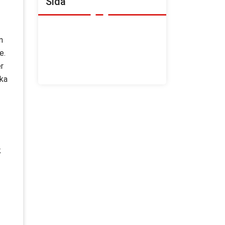
Sida
Annonsera med oss
n
God Köksrenovering– 2,5 år via
e.
Fastighetsakademin
r
Om yrket
ska
k