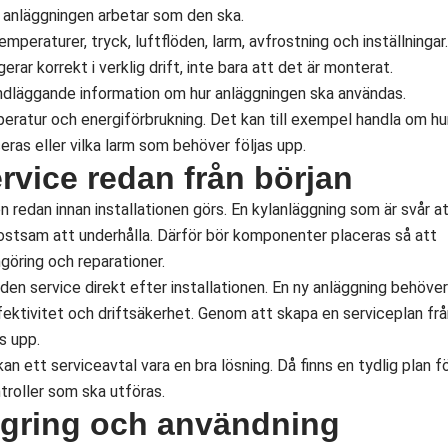
t anläggningen arbetar som den ska.
mperaturer, tryck, luftflöden, larm, avfrostning och inställningar.
rar korrekt i verklig drift, inte bara att det är monterat.
undläggande information om hur anläggningen ska användas.
eratur och energiförbrukning. Det kan till exempel handla om hu
ceras eller vilka larm som behöver följas upp.
rvice redan från början
 redan innan installationen görs. En kylanläggning som är svår a
ostsam att underhålla. Därför bör komponenter placeras så att
ngöring och reparationer.
den service direkt efter installationen. En ny anläggning behöver
ffektivitet och driftsäkerhet. Genom att skapa en serviceplan fr
s upp.
an ett serviceavtal vara en bra lösning. Då finns en tydlig plan f
troller som ska utföras.
agring och användning