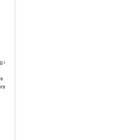
g i
ra
era