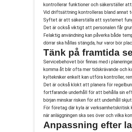
kontrollerar funktioner och säkerställer at
Vid driftsättning kontrolleras bland annat te
Syftet är att säkerställa att systemet funge
Det är också viktigt att personalen får gr
Felaktig användning kan påverka både temp
dörrar ska hållas stängda, hur varor bör pla
Tänk på framtida se
Servicebehovet bör finnas med i planeringen
komma åt blir ofta mer tidskrävande och k
kyltekniker enkelt kan utföra kontroller, re
Det är också klokt att planera för regelbun
fortfarande underhåll för att behålla sin e
början minskar risken för att underhåll skjut
För företag där kyla är verksamhetskritisk k
när anläggningen ska ses över och vilka kon
Anpassning efter l