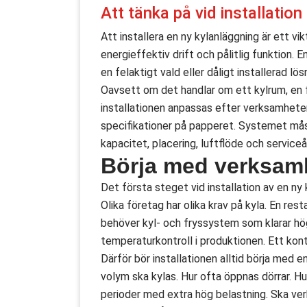
Att tänka på vid installation
Att installera en ny kylanläggning är ett v
energieffektiv drift och pålitlig funktion. 
en felaktigt vald eller dåligt installerad lö
Oavsett om det handlar om ett kylrum, en f
installationen anpassas efter verksamheten
specifikationer på papperet. Systemet mås
kapacitet, placering, luftflöde och service
Börja med verksam
Det första steget vid installation av en ny
Olika företag har olika krav på kyla. En rest
behöver kyl- och fryssystem som klarar hög
temperaturkontroll i produktionen. Ett kon
Därför bör installationen alltid börja med e
volym ska kylas. Hur ofta öppnas dörrar. Hu
perioder med extra hög belastning. Ska ve