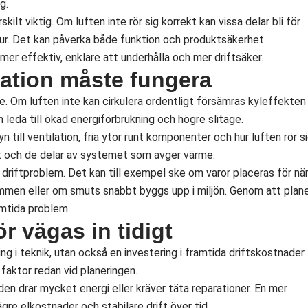
g.
kilt viktig. Om luften inte rör sig korrekt kan vissa delar bli för
tur. Det kan påverka både funktion och produktsäkerhet.
er effektiv, enklare att underhålla och mer driftsäker.
lation måste fungera
e. Om luften inte kan cirkulera ordentligt försämras kyleffekten
leda till ökad energiförbrukning och högre slitage.
 till ventilation, fria ytor runt komponenter och hur luften rör si
et och de delar av systemet som avger värme.
l driftproblem. Det kan till exempel ske om varor placeras för nä
rymmen eller om smuts snabbt byggs upp i miljön. Genom att plan
amtida problem.
ör vägas in tidigt
ing i teknik, utan också en investering i framtida driftskostnader.
 faktor redan vid planeringen.
m den drar mycket energi eller kräver täta reparationer. En mer
ägre elkostnader och stabilare drift över tid.