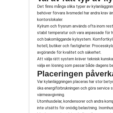
Det finns många olika typer av kylanläggni
behöver förvara livsmedel har andra krav ä
kontorslokaler.
Kylrum och frysrum används ofta inom resta
stabil temperatur och vara anpassade för h
och bakomliggande kylsystem. Komfortkyla 
hotell, butiker och fastigheter. Processky
avgörande för kvalitet och säkerhet.
Att välja rätt system kräver teknisk kunsk
välja en lösning som passar både dagens b
Placeringen påverk
Var kylanläggningen placeras har stor betyd
öka energiförbrukningen och göra service sv
värmeavgivning.
Utomhusdelar, kondensorer och andra kompo
inte utsätts för onödig belastning. Inomhu