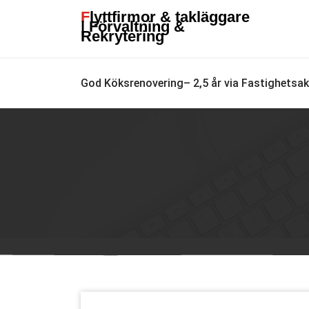
Skip
Flyttfirmor & takläggare
to
| Förvaltning &
Rekrytering
content
God Köksrenovering– 2,5 år via Fastighetsa