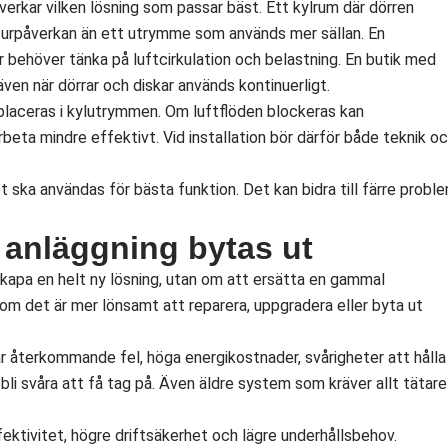
verkar vilken lösning som passar bäst. Ett kylrum där dörren
turpåverkan än ett utrymme som används mer sällan. En
behöver tänka på luftcirkulation och belastning. En butik med
ven när dörrar och diskar används kontinuerligt.
 placeras i kylutrymmen. Om luftflöden blockeras kan
beta mindre effektivt. Vid installation bör därför både teknik o
 ska användas för bästa funktion. Det kan bidra till färre probl
g anläggning bytas ut
t skapa en helt ny lösning, utan om att ersätta en gammal
m det är mer lönsamt att reparera, uppgradera eller byta ut
r återkommande fel, höga energikostnader, svårigheter att hålla
 bli svåra att få tag på. Även äldre system som kräver allt tätare
ektivitet, högre driftsäkerhet och lägre underhållsbehov.