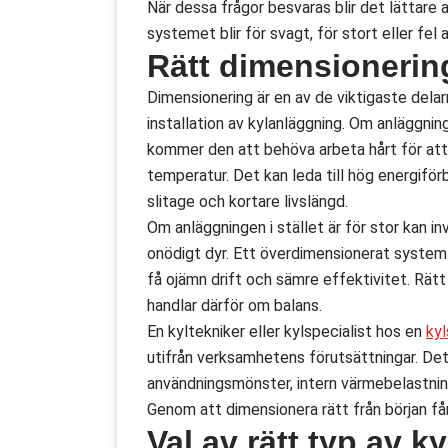
När dessa frågor besvaras blir det lättare a
systemet blir för svagt, för stort eller fe
Rätt dimensionerin
Dimensionering är en av de viktigaste delar
installation av kylanläggning. Om anläggning
kommer den att behöva arbeta hårt för att 
temperatur. Det kan leda till hög energiför
slitage och kortare livslängd.
Om anläggningen i stället är för stor kan in
onödigt dyr. Ett överdimensionerat syste
få ojämn drift och sämre effektivitet. Rät
handlar därför om balans.
En kyltekniker eller kylspecialist hos en
kyl
utifrån verksamhetens förutsättningar. Det 
användningsmönster, intern värmebelastnin
Genom att dimensionera rätt från början får
Val av rätt typ av 